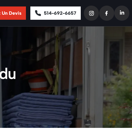
 Un Devis
514-692-6657
 du