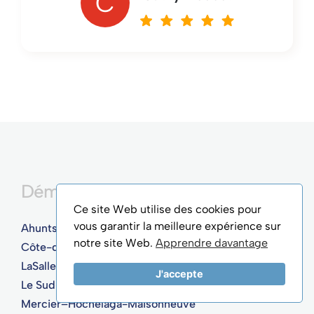
C
Déménageurs
Montréal
Ce site Web utilise des cookies pour
vous garantir la meilleure expérience sur
Ahuntsic-Cartierville
notre site Web.
Apprendre davantage
Côte-des-Neiges–Notre-Dame-de-Grâce
LaSalle
J'accepte
Le Sud-Ouest
Mercier–Hochelaga-Maisonneuve