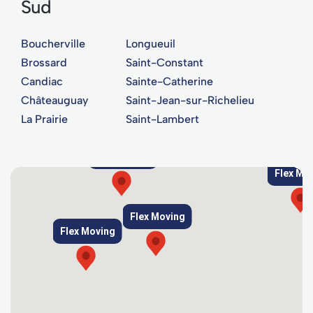
Sud
Boucherville
Longueuil
Brossard
Saint-Constant
Candiac
Sainte-Catherine
Châteauguay
Saint-Jean-sur-Richelieu
La Prairie
Saint-Lambert
Flex Moving
Flex Mo
Flex Moving
Flex Moving