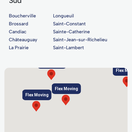
Sud
Boucherville
Longueuil
Brossard
Saint-Constant
Candiac
Sainte-Catherine
Châteauguay
Saint-Jean-sur-Richelieu
La Prairie
Saint-Lambert
Flex Moving
Flex Mo
Flex Moving
Flex Moving